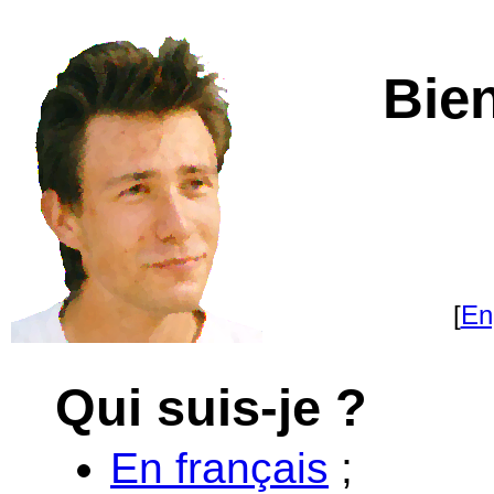
Bie
[
En
Qui suis-je ?
En français
;